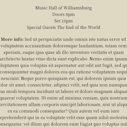
Music Hall of Williamsburg
Doors 8pm
Set 10pm
Special Guests The End of the World
More info:
Sed ut perspiciatis unde omnis iste natus error sit
voluptatem accusantium doloremque laudantium, totam rem
aperiam, eaque ipsa quae ab illo inventore veritatis et quasi
architecto beatae vitae dicta sunt explicabo. Nemo enim ipsa
luptatem quia voluptas sit aspernatur aut odit aut fugit, sed q
consequuntur magni dolores eos qui ratione voluptatem sequ
nesciunt. Neque porro quisquam est, qui dolorem ipsum quia
olor sit amet, consectetur, adipisci velit, sed quia non numqu
ius modi tempora incidunt ut labore et dolore magnam aliqu
quaerat voluptatem. Ut enim ad minima veniam, quis nostru
xercitationem ullam corporis suscipit laboriosam, nisi ut aliqu
ex ea commodi consequatur? Quis autem vel eum iure
eprehenderit qui in ea voluptate velit esse quam nihil molesti
onsequatur, vel illum qui dolorem eum fugiat quo voluptas nul